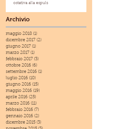
ostativa alla espuls
Archivio
maggio 2018
(1)
1 post
dicembre 2017
(2)
2 post
giugno 2017
(1)
1 post
marzo 2017
(1)
1 post
febbraio 2017
(3)
3 post
ottobre 2016
(6)
6 post
settembre 2016
(1)
1 post
luglio 2016
(10)
10 post
giugno 2016
(15)
15 post
maggio 2016
(19)
19 post
aprile 2016
(25)
25 post
marzo 2016
(11)
11 post
febbraio 2016
(7)
7 post
gennaio 2016
(2)
2 post
dicembre 2015
(3)
3 post
novembre 2015
(3)
3 post