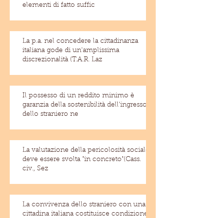
elementi di fatto suffic
La p.a. nel concedere la cittadinanza
italiana gode di un'amplissima
discrezionalità (T.A.R. Laz
Il possesso di un reddito minimo è
garanzia della sostenibilità dell'ingresso
dello straniero ne
La valutazione della pericolosità sociale
deve essere svolta "in concreto"(Cass.
civ., Sez
La convivenza dello straniero con una
cittadina italiana costituisce condizione