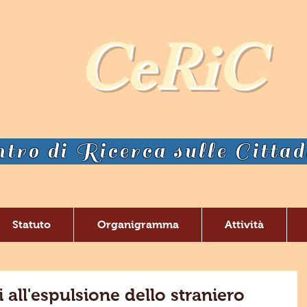
CeRiC
tro di Ricerca sulle Citta
Statuto
Organigramma
Attività
all'espulsione dello straniero