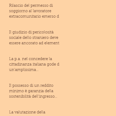
Rilascio del permesso di
soggiorno al lavoratore
extracomunitario emerso dal
lavoro irregolare: inam
Il giudizio di pericolosità
sociale dello straniero deve
essere ancorato ad elementi
di fatto suffic
La p.a. nel concedere la
cittadinanza italiana gode di
un'amplissima
discrezionalità (T.A.R. Laz
Il possesso di un reddito
minimo è garanzia della
sostenibilità dell'ingresso
dello straniero ne
La valutazione della