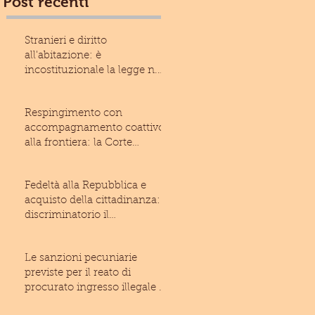
Post recenti
Stranieri e diritto
all'abitazione: è
incostituzionale la legge n.
13/2017 della Regione Liguria
Respingimento con
accompagnamento coattivo
alla frontiera: la Corte
costituzionale rivolge un
monito
Fedeltà alla Repubblica e
acquisto della cittadinanza: è
discriminatorio il
giuramento imposto allo
Le sanzioni pecuniarie
previste per il reato di
procurato ingresso illegale di
stranieri nel territo