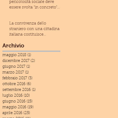
pericolosità sociale deve
essere svolta "in concreto"
(Cass. civ., Sez
La convivenza dello
straniero con una cittadina
italiana costituisce
condizione ostativa alla
Archivio
espuls
maggio 2018
(1)
1 post
dicembre 2017
(2)
2 post
giugno 2017
(1)
1 post
marzo 2017
(1)
1 post
febbraio 2017
(3)
3 post
ottobre 2016
(6)
6 post
settembre 2016
(1)
1 post
luglio 2016
(10)
10 post
giugno 2016
(15)
15 post
maggio 2016
(19)
19 post
aprile 2016
(25)
25 post