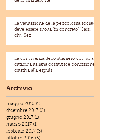
dello straniero ne
La valutazione della pericolosità sociale
deve essere svolta "in concreto"(Cass.
civ., Sez
La convivenza dello straniero con una
cittadina italiana costituisce condizione
ostativa alla espuls
Archivio
maggio 2018
(1)
1 post
dicembre 2017
(2)
2 post
giugno 2017
(1)
1 post
marzo 2017
(1)
1 post
febbraio 2017
(3)
3 post
ottobre 2016
(6)
6 post