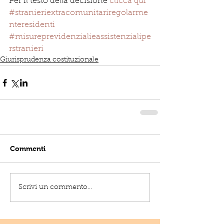
Per il testo della decisione 
clicca qui
#stranieriextracomunitariregolarme
nteresidenti
#misureprevidenzialieassistenzialipe
rstranieri
Giurisprudenza costituzionale
Commenti
Scrivi un commento...