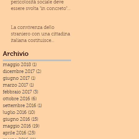
pericolosità sociale deve
essere svolta "in concreto"
(Cass. civ., Sez
La convivenza dello
straniero con una cittadina
italiana costituisce
condizione ostativa alla
Archivio
espuls
maggio 2018
(1)
1 post
dicembre 2017
(2)
2 post
giugno 2017
(1)
1 post
marzo 2017
(1)
1 post
febbraio 2017
(3)
3 post
ottobre 2016
(6)
6 post
settembre 2016
(1)
1 post
luglio 2016
(10)
10 post
giugno 2016
(15)
15 post
maggio 2016
(19)
19 post
aprile 2016
(25)
25 post