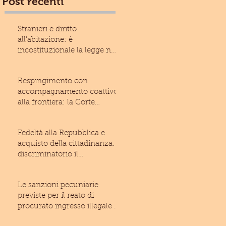
Post recenti
Stranieri e diritto
all'abitazione: è
incostituzionale la legge n.
13/2017 della Regione Liguria
Respingimento con
accompagnamento coattivo
alla frontiera: la Corte
costituzionale rivolge un
monito
Fedeltà alla Repubblica e
acquisto della cittadinanza: è
discriminatorio il
giuramento imposto allo
Le sanzioni pecuniarie
previste per il reato di
procurato ingresso illegale di
stranieri nel territo