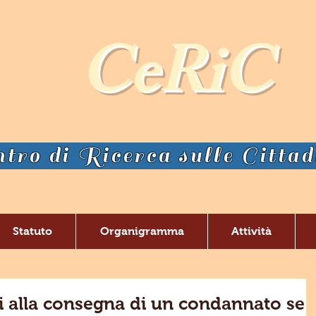
CeRiC
tro di Ricerca sulle Citta
Statuto
Organigramma
Attività
 alla consegna di un condannato se