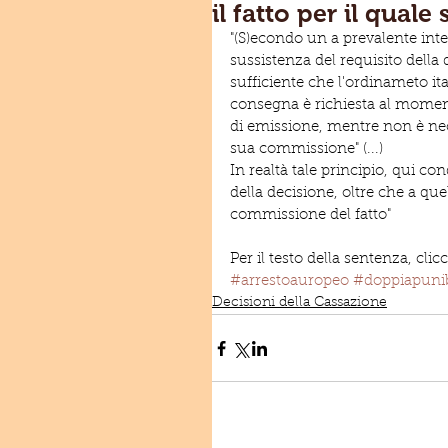
il fatto per il quale
"(S)econdo un a prevalente inte
sussistenza del requisito della d
sufficiente che l'ordinameto ita
consegna è richiesta al moment
di emissione, mentre non è nec
sua commissione" (...)
In realtà tale principio, qui c
della decisione, oltre che a que
commissione del fatto"
Per il testo della sentenza, clicc
#arrestoauropeo
#doppiapunib
Decisioni della Cassazione