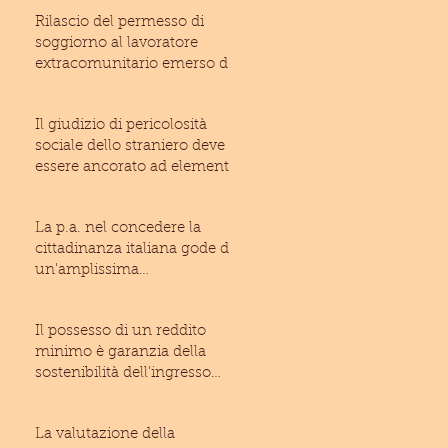
Rilascio del permesso di
soggiorno al lavoratore
extracomunitario emerso dal
lavoro irregolare: inam
Il giudizio di pericolosità
sociale dello straniero deve
essere ancorato ad elementi
di fatto suffic
La p.a. nel concedere la
cittadinanza italiana gode di
un'amplissima
discrezionalità (T.A.R. Laz
Il possesso di un reddito
minimo è garanzia della
sostenibilità dell'ingresso
dello straniero ne
La valutazione della