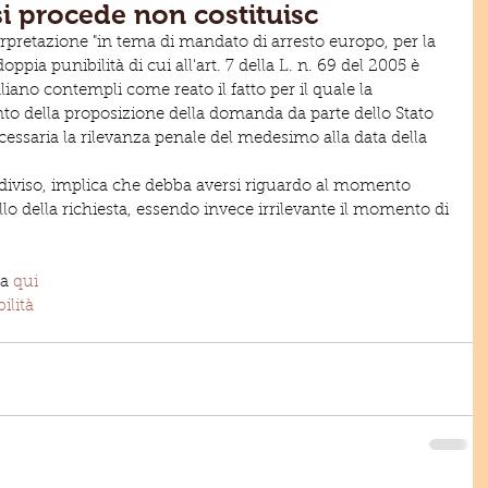
 si procede non costituisc
rpretazione "in tema di mandato di arresto europo, per la 
oppia punibilità di cui all'art. 7 della L. n. 69 del 2005 è 
liano contempli come reato il fatto per il quale la 
o della proposizione della domanda da parte dello Stato 
essaria la rilevanza penale del medesimo alla data della 
ondiviso, implica che debba aversi riguardo al momento 
llo della richiesta, essendo invece irrilevante il momento di 
a 
qui
ilità