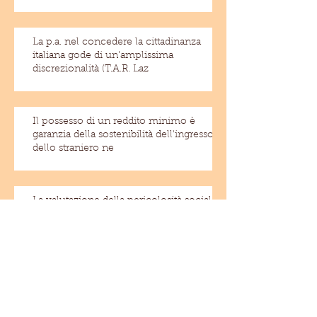
La p.a. nel concedere la cittadinanza
italiana gode di un'amplissima
discrezionalità (T.A.R. Laz
Il possesso di un reddito minimo è
garanzia della sostenibilità dell'ingresso
dello straniero ne
La valutazione della pericolosità sociale
deve essere svolta "in concreto"(Cass.
civ., Sez
La convivenza dello straniero con una
cittadina italiana costituisce condizione
ostativa alla espuls