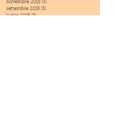
novembre 2015
(3)
3 post
settembre 2015
(3)
3 post
luglio 2015
(3)
3 post
giugno 2015
(4)
4 post
aprile 2015
(2)
2 post
marzo 2015
(4)
4 post
febbraio 2015
(1)
1 post
dicembre 2014
(6)
6 post
novembre 2014
(3)
3 post
settembre 2014
(1)
1 post
giugno 2014
(5)
5 post
maggio 2014
(2)
2 post
aprile 2014
(1)
1 post
marzo 2014
(1)
1 post
febbraio 2014
(2)
2 post
settembre 2013
(1)
1 post
luglio 2013
(2)
2 post
giugno 2013
(2)
2 post
marzo 2013
(1)
1 post
febbraio 2013
(3)
3 post
gennaio 2013
(2)
2 post