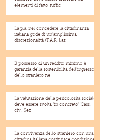
elementi di fatto suffic
La p.a. nel concedere la cittadinanza
italiana gode di un'amplissima
discrezionalità (T.A.R. Laz
Il possesso di un reddito minimo è
garanzia della sostenibilità dell'ingresso
dello straniero ne
La valutazione della pericolosità sociale
deve essere svolta "in concreto"(Cass.
civ., Sez
La convivenza dello straniero con una
cittadina italiana costituisce condizione