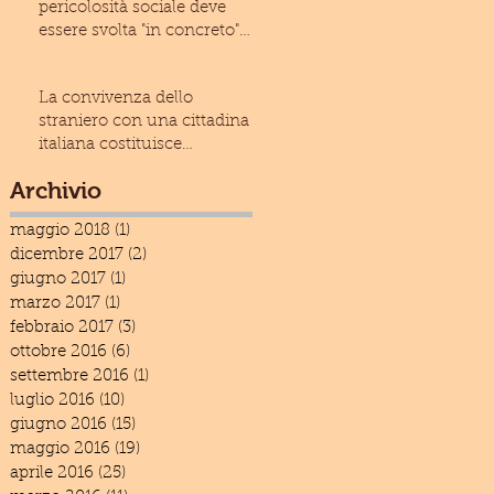
pericolosità sociale deve
essere svolta "in concreto"
(Cass. civ., Sez
La convivenza dello
straniero con una cittadina
italiana costituisce
condizione ostativa alla
Archivio
espuls
maggio 2018
(1)
1 post
dicembre 2017
(2)
2 post
giugno 2017
(1)
1 post
marzo 2017
(1)
1 post
febbraio 2017
(3)
3 post
ottobre 2016
(6)
6 post
settembre 2016
(1)
1 post
luglio 2016
(10)
10 post
giugno 2016
(15)
15 post
maggio 2016
(19)
19 post
aprile 2016
(25)
25 post