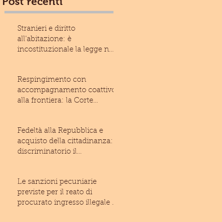
Post recenti
Stranieri e diritto
all'abitazione: è
incostituzionale la legge n.
13/2017 della Regione Liguria
Respingimento con
accompagnamento coattivo
alla frontiera: la Corte
costituzionale rivolge un
monito
Fedeltà alla Repubblica e
acquisto della cittadinanza: è
discriminatorio il
giuramento imposto allo
Le sanzioni pecuniarie
previste per il reato di
procurato ingresso illegale di
stranieri nel territo