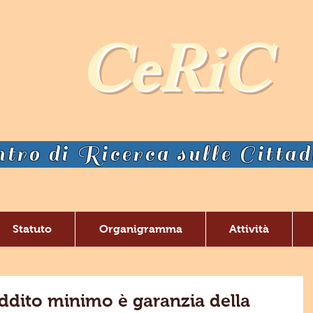
CeRiC
tro di Ricerca sulle Citta
Statuto
Organigramma
Attività
eddito minimo è garanzia della