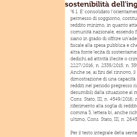
sostenibilità dell'i
"6.1. E’ consolidato l’orientamen
permesso di soggiorno, costitui
reddito minimo, in quanto attien
comunità nazionale, essendo fi
siano in grado di offrire un'ade
fiscale alla spesa pubblica e che
altra fonte lecita di sostentam
dedichi ad attività illecite o crim
2227/2016; n. 2335/2015; n. 35
Anche se, ai fini del rinnovo, i
dimostrazione di una capacità 
redditi nel periodo pregresso ri
desumibili dalla situazione al m
Cons. Stato, III, n. 4549/2016;
riferimento alla soglia di reddit
comma 3, lettera b), anche richi
ultimo, Cons. Stato, III, n. 264
Per il testo integrale della sent