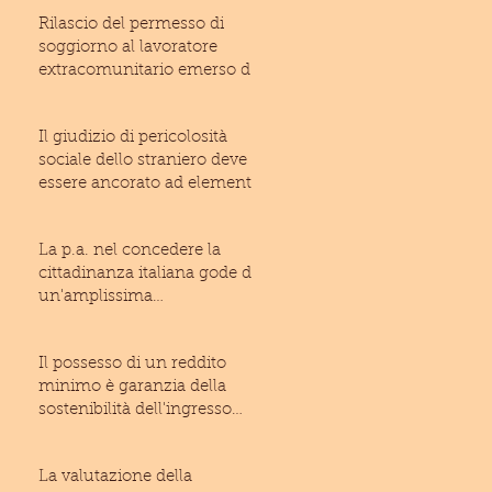
Rilascio del permesso di
soggiorno al lavoratore
extracomunitario emerso dal
lavoro irregolare: inam
Il giudizio di pericolosità
sociale dello straniero deve
essere ancorato ad elementi
di fatto suffic
La p.a. nel concedere la
cittadinanza italiana gode di
un'amplissima
discrezionalità (T.A.R. Laz
Il possesso di un reddito
minimo è garanzia della
sostenibilità dell'ingresso
dello straniero ne
La valutazione della