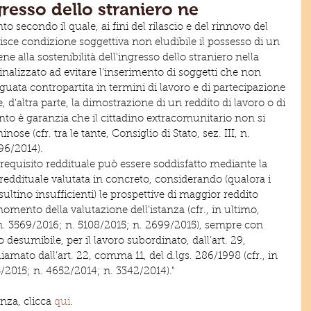
ngresso dello straniero ne
to secondo il quale, ai fini del rilascio e del rinnovo del 
sce condizione soggettiva non eludibile il possesso di un 
e alla sostenibilità dell'ingresso dello straniero nella 
nalizzato ad evitare l'inserimento di soggetti che non 
guata contropartita in termini di lavoro e di partecipazione 
, d’altra parte, la dimostrazione di un reddito di lavoro o di 
ento è garanzia che il cittadino extracomunitario non si 
inose (cfr. tra le tante, Consiglio di Stato, sez. III, n. 
96/2014).
l requisito reddituale può essere soddisfatto mediante la 
reddituale valutata in concreto, considerando (qualora i 
sultino insufficienti) le prospettive di maggior reddito 
omento della valutazione dell’istanza (cfr., in ultimo, 
 n. 3569/2016; n. 5108/2015; n. 2699/2015), sempre con 
o desumibile, per il lavoro subordinato, dall’art. 29, 
amato dall’art. 22, comma 11, del d.lgs. 286/1998 (cfr., in 
5/2015; n. 4652/2014; n. 3342/2014)."
enza, clicca 
qui
. 