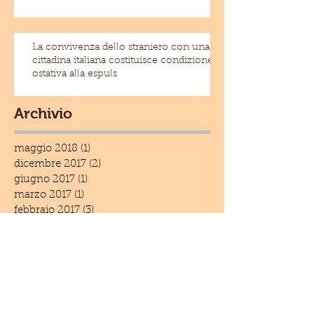
La convivenza dello straniero con una
cittadina italiana costituisce condizione
ostativa alla espuls
Archivio
maggio 2018
(1)
1 post
dicembre 2017
(2)
2 post
giugno 2017
(1)
1 post
marzo 2017
(1)
1 post
febbraio 2017
(3)
3 post
ottobre 2016
(6)
6 post
settembre 2016
(1)
1 post
luglio 2016
(10)
10 post
giugno 2016
(15)
15 post
maggio 2016
(19)
19 post
aprile 2016
(25)
25 post