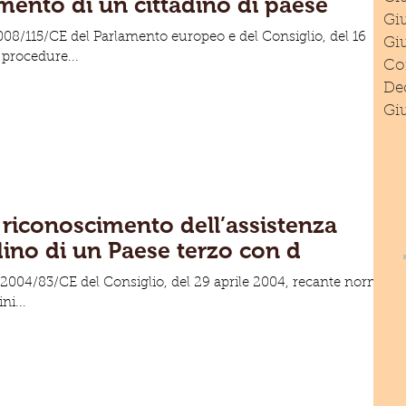
mento di un cittadino di paese
Giu
va 2008/115/CE del Parlamento europeo e del Consiglio, del 16
Gi
procedure...
Com
Dec
Giu
l riconoscimento dell’assistenza
adino di un Paese terzo con d
iva 2004/83/CE del Consiglio, del 29 aprile 2004, recante norme
ni...