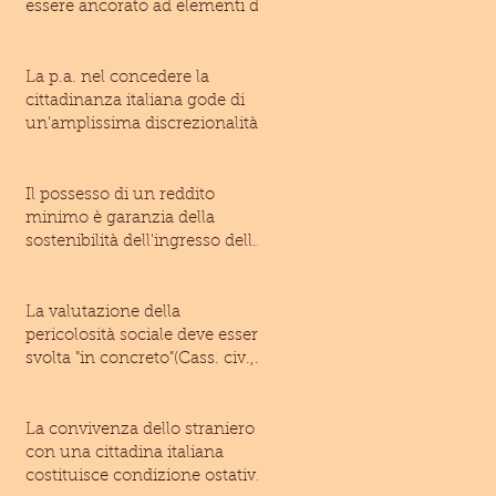
essere ancorato ad elementi di
fatto suffic
La p.a. nel concedere la
cittadinanza italiana gode di
un'amplissima discrezionalità
(T.A.R. Laz
Il possesso di un reddito
minimo è garanzia della
sostenibilità dell'ingresso dello
straniero ne
La valutazione della
pericolosità sociale deve essere
svolta "in concreto"(Cass. civ.,
Sez
La convivenza dello straniero
con una cittadina italiana
costituisce condizione ostativa