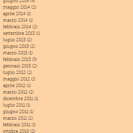
giugno 2014
(5)
5 post
maggio 2014
(2)
2 post
aprile 2014
(1)
1 post
marzo 2014
(1)
1 post
febbraio 2014
(2)
2 post
settembre 2013
(1)
1 post
luglio 2013
(2)
2 post
giugno 2013
(2)
2 post
marzo 2013
(1)
1 post
febbraio 2013
(3)
3 post
gennaio 2013
(2)
2 post
luglio 2012
(2)
2 post
maggio 2012
(1)
1 post
aprile 2012
(1)
1 post
marzo 2012
(2)
2 post
dicembre 2011
(1)
1 post
luglio 2011
(1)
1 post
giugno 2011
(1)
1 post
marzo 2011
(2)
2 post
febbraio 2011
(1)
1 post
ottobre 2010
(2)
2 post