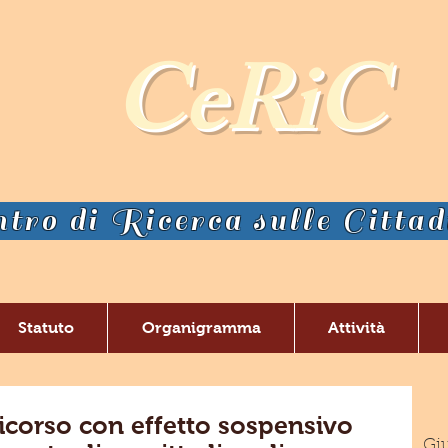
CeRiC
tro di Ricerca sulle Citta
Statuto
Organigramma
Attività
ricorso con effetto sospensivo
Giu