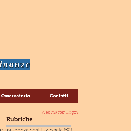
dinanze
Osservatorio
Contatti
Webmaster Login
Rubriche
risprudenza costituzionale
(52)
52 post