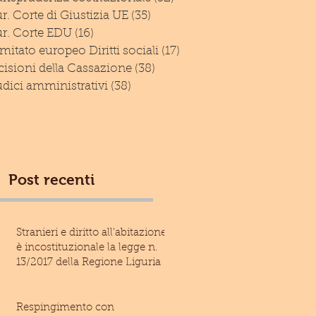
r. Corte di Giustizia UE
(35)
35 post
ur. Corte EDU
(16)
16 post
itato europeo Diritti sociali
(17)
17 post
isioni della Cassazione
(38)
38 post
dici amministrativi
(38)
38 post
Post recenti
Stranieri e diritto all'abitazione:
è incostituzionale la legge n.
13/2017 della Regione Liguria
Respingimento con