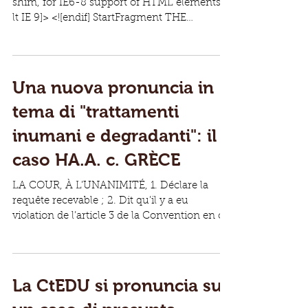
shim, for IE6-8 support of HTML elements [if
lt IE 9]> <![endif] StartFragment THE
COURT,...
Una nuova pronuncia in
tema di "trattamenti
inumani e degradanti": il
caso HA.A. c. GRÈCE
LA COUR, À L’UNANIMITÉ, 1. Déclare la
requête recevable ; 2. Dit qu’il y a eu
violation de l’article 3 de la Convention en ce
qui...
La CtEDU si pronuncia su