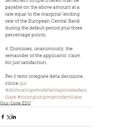
settlement simple interest shall be 
payable on the above amount at a 
rate equal to the marginal lending 
rate of the European Central Bank 
during the default period plus three 
percentage points;
4. Dismisses, unanimously, the 
remainder of the applicants’ claim 
for just satisfaction.
Per il testo integrale della decisione, 
clicca 
qui
.
#dirittoalrispettodellavitaprivataefam
iliare
#ricongiungimentofamiliare
Giur. Corte EDU