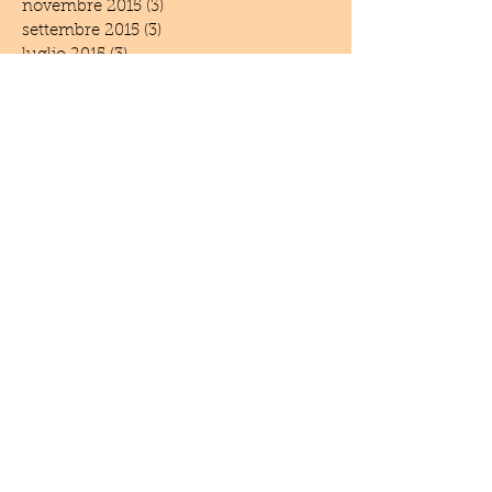
novembre 2015
(3)
3 post
settembre 2015
(3)
3 post
luglio 2015
(3)
3 post
giugno 2015
(4)
4 post
aprile 2015
(2)
2 post
marzo 2015
(4)
4 post
febbraio 2015
(1)
1 post
dicembre 2014
(6)
6 post
novembre 2014
(3)
3 post
settembre 2014
(1)
1 post
giugno 2014
(5)
5 post
maggio 2014
(2)
2 post
aprile 2014
(1)
1 post
marzo 2014
(1)
1 post
febbraio 2014
(2)
2 post
settembre 2013
(1)
1 post
luglio 2013
(2)
2 post
giugno 2013
(2)
2 post
marzo 2013
(1)
1 post
febbraio 2013
(3)
3 post
gennaio 2013
(2)
2 post