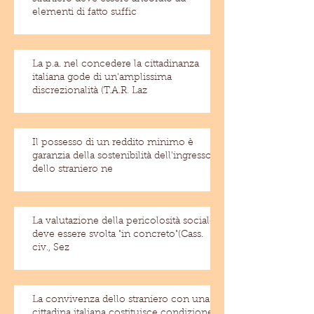
elementi di fatto suffic
La p.a. nel concedere la cittadinanza
italiana gode di un'amplissima
discrezionalità (T.A.R. Laz
Il possesso di un reddito minimo è
garanzia della sostenibilità dell'ingresso
dello straniero ne
La valutazione della pericolosità sociale
deve essere svolta "in concreto"(Cass.
civ., Sez
La convivenza dello straniero con una
cittadina italiana costituisce condizione