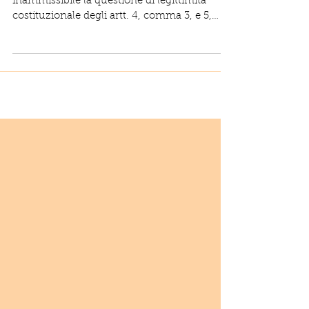
inammissibile la questione di legittimità
costituzionale degli artt. 4, comma 3, e 5,
comma 5, del...