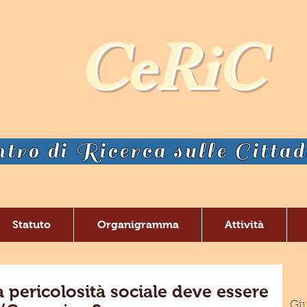
CeRiC
tro di Ricerca sulle Citta
Statuto
Organigramma
Attività
a pericolosità sociale deve essere
Giu