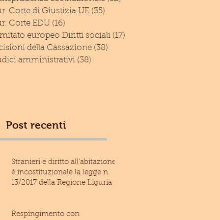
r. Corte di Giustizia UE
(35)
35 post
ur. Corte EDU
(16)
16 post
itato europeo Diritti sociali
(17)
17 post
isioni della Cassazione
(38)
38 post
dici amministrativi
(38)
38 post
Post recenti
Stranieri e diritto all'abitazione:
è incostituzionale la legge n.
13/2017 della Regione Liguria
Respingimento con