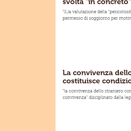
svolta "in concreto"
"(L)a valutazione della “pericolosi
permesso di soggiorno per motivi 
La convivenza dello
costituisce condizi
“la convivenza dello straniero con
convivenza” disciplinato dalla le