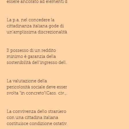
essere ancorato ad elementi di
fatto suffic
La p.a. nel concedere la
cittadinanza italiana gode di
un'amplissima discrezionalità
(T.A.R. Laz
Il possesso di un reddito
minimo è garanzia della
sostenibilità dell'ingresso dello
straniero ne
La valutazione della
pericolosità sociale deve essere
svolta "in concreto"(Cass. civ.,
Sez
La convivenza dello straniero
con una cittadina italiana
costituisce condizione ostativa