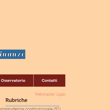
dinanze
Osservatorio
Contatti
Webmaster Login
Rubriche
risprudenza costituzionale
(52)
52 post