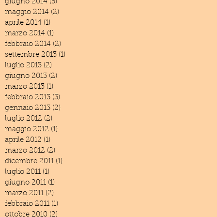
giugno 2014
(5)
5 post
maggio 2014
(2)
2 post
aprile 2014
(1)
1 post
marzo 2014
(1)
1 post
febbraio 2014
(2)
2 post
settembre 2013
(1)
1 post
luglio 2013
(2)
2 post
giugno 2013
(2)
2 post
marzo 2013
(1)
1 post
febbraio 2013
(3)
3 post
gennaio 2013
(2)
2 post
luglio 2012
(2)
2 post
maggio 2012
(1)
1 post
aprile 2012
(1)
1 post
marzo 2012
(2)
2 post
dicembre 2011
(1)
1 post
luglio 2011
(1)
1 post
giugno 2011
(1)
1 post
marzo 2011
(2)
2 post
febbraio 2011
(1)
1 post
ottobre 2010
(2)
2 post