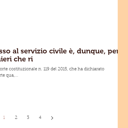
sso al servizio civile è, dunque, per
nieri che ri
Corte costituzionale n. 119 del 2015, che ha dichiarato
rte qua,...
1
2
3
4