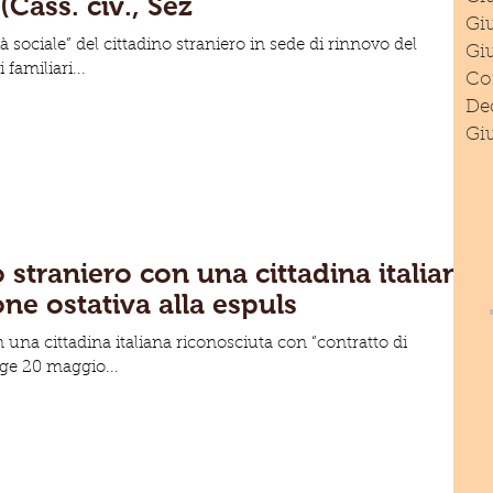
(Cass. civ., Sez
Giu
tà sociale” del cittadino straniero in sede di rinnovo del
Gi
familiari...
Com
Dec
Giu
 straniero con una cittadina italiana
one ostativa alla espuls
 una cittadina italiana riconosciuta con “contratto di
gge 20 maggio...