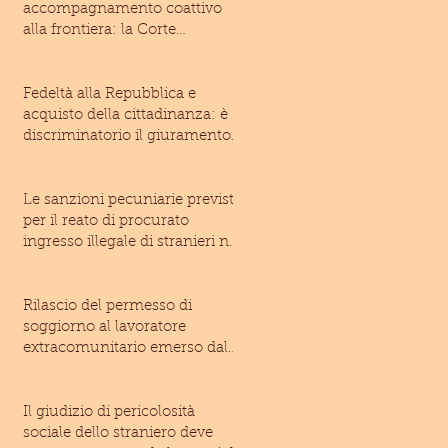
accompagnamento coattivo
alla frontiera: la Corte
costituzionale rivolge un
monito
Fedeltà alla Repubblica e
acquisto della cittadinanza: è
discriminatorio il giuramento
imposto allo
Le sanzioni pecuniarie previste
per il reato di procurato
ingresso illegale di stranieri nel
territo
Rilascio del permesso di
soggiorno al lavoratore
extracomunitario emerso dal
lavoro irregolare: inam
Il giudizio di pericolosità
sociale dello straniero deve