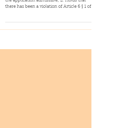
the application admissible; 2. Holds that
there has been a violation of Article 6 § 1 of
the...