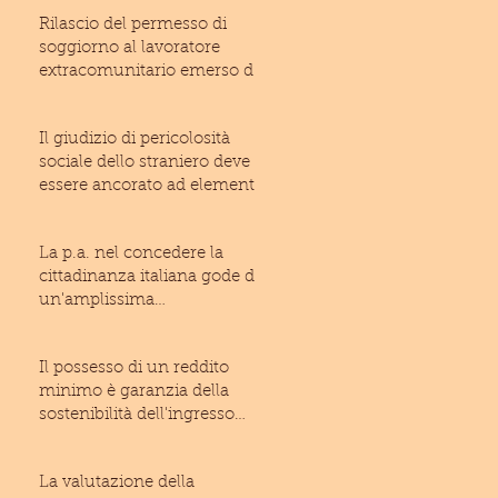
Rilascio del permesso di
soggiorno al lavoratore
extracomunitario emerso dal
lavoro irregolare: inam
Il giudizio di pericolosità
sociale dello straniero deve
essere ancorato ad elementi
di fatto suffic
La p.a. nel concedere la
cittadinanza italiana gode di
un'amplissima
discrezionalità (T.A.R. Laz
Il possesso di un reddito
minimo è garanzia della
sostenibilità dell'ingresso
dello straniero ne
La valutazione della