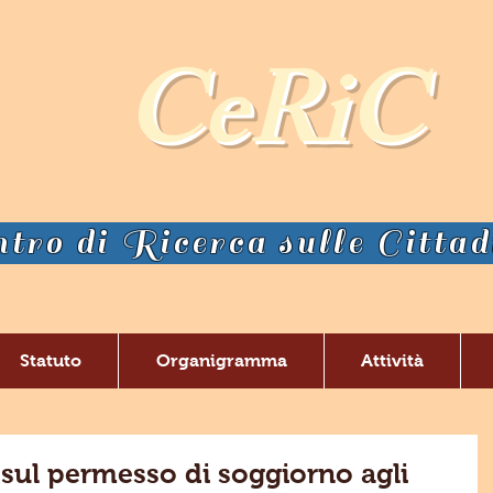
CeRiC
tro di Ricerca sulle Citta
Statuto
Organigramma
Attività
sul permesso di soggiorno agli