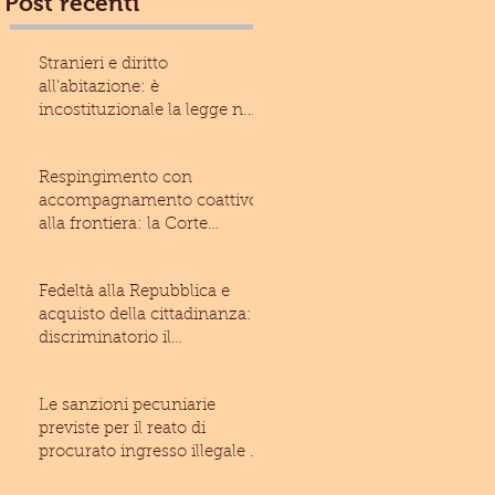
Post recenti
Stranieri e diritto
all'abitazione: è
incostituzionale la legge n.
13/2017 della Regione Liguria
Respingimento con
accompagnamento coattivo
alla frontiera: la Corte
costituzionale rivolge un
monito
Fedeltà alla Repubblica e
acquisto della cittadinanza: è
discriminatorio il
giuramento imposto allo
Le sanzioni pecuniarie
previste per il reato di
procurato ingresso illegale di
stranieri nel territo