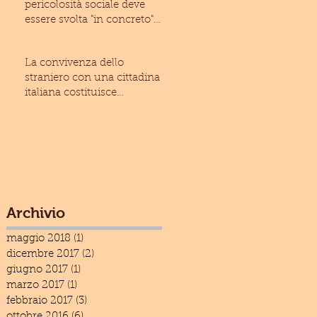
pericolosità sociale deve
essere svolta "in concreto"
(Cass. civ., Sez
La convivenza dello
straniero con una cittadina
italiana costituisce
condizione ostativa alla
espuls
Archivio
maggio 2018
(1)
1 post
dicembre 2017
(2)
2 post
giugno 2017
(1)
1 post
marzo 2017
(1)
1 post
febbraio 2017
(3)
3 post
ottobre 2016
(6)
6 post