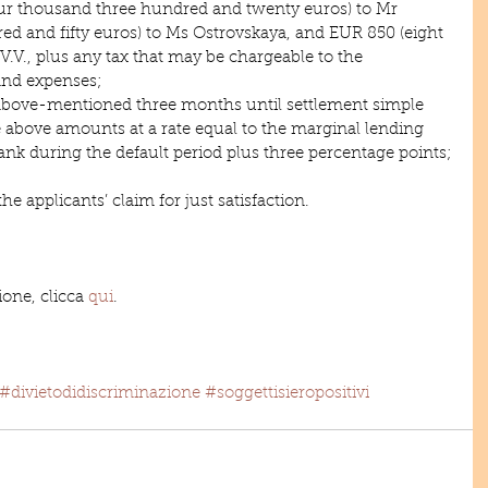
ur thousand three hundred and twenty euros) to Mr 
d and fifty euros) to Ms Ostrovskaya, and EUR 850 (eight 
V.V., plus any tax that may be chargeable to the 
 and expenses;
e above-mentioned three months until settlement simple 
e above amounts at a rate equal to the marginal lending 
ank during the default period plus three percentage points;
e applicants’ claim for just satisfaction.
ione, clicca 
qui
.
#divietodidiscriminazione
#soggettisieropositivi