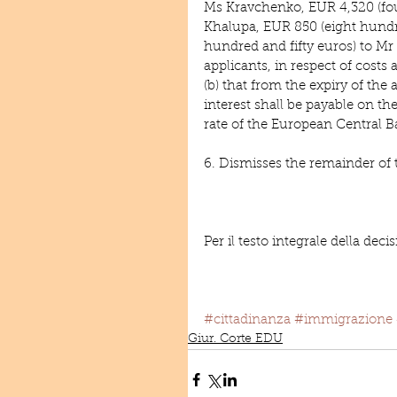
Ms Kravchenko, EUR 4,320 (fo
Khalupa, EUR 850 (eight hundre
hundred and fifty euros) to Mr 
applicants, in respect of costs
(b) that from the expiry of th
interest shall be payable on th
rate of the European Central B
6. Dismisses the remainder of th
Per il testo integrale della decis
#cittadinanza
#immigrazione
Giur. Corte EDU