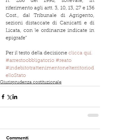
n. 286 del 1998, sollevate, in 
riferimento agli artt. 3, 10, 13, 27 e 136 
Cost., dal Tribunale di Agrigento, 
sezioni distaccate di Canicattì e di 
Licata, con le ordinanze indicate in 
epigrafe"
Per il testo della decisione 
clicca qui.
#arrestoobbligatorio
#reato
#indebitotrattenimentonelterritoriod
elloStato
Giurisprudenza costituzionale
Commenti