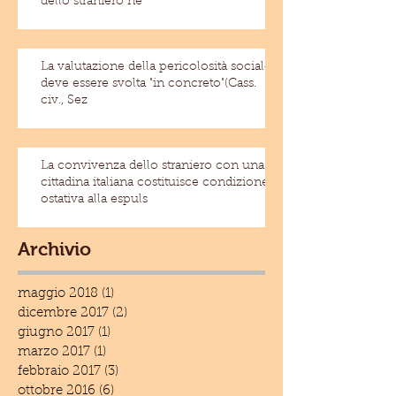
dello straniero ne
La valutazione della pericolosità sociale
deve essere svolta "in concreto"(Cass.
civ., Sez
La convivenza dello straniero con una
cittadina italiana costituisce condizione
ostativa alla espuls
Archivio
maggio 2018
(1)
1 post
dicembre 2017
(2)
2 post
giugno 2017
(1)
1 post
marzo 2017
(1)
1 post
febbraio 2017
(3)
3 post
ottobre 2016
(6)
6 post