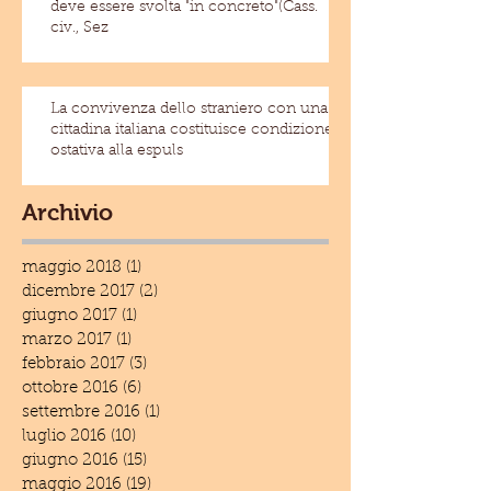
deve essere svolta "in concreto"(Cass.
civ., Sez
La convivenza dello straniero con una
cittadina italiana costituisce condizione
ostativa alla espuls
Archivio
maggio 2018
(1)
1 post
dicembre 2017
(2)
2 post
giugno 2017
(1)
1 post
marzo 2017
(1)
1 post
febbraio 2017
(3)
3 post
ottobre 2016
(6)
6 post
settembre 2016
(1)
1 post
luglio 2016
(10)
10 post
giugno 2016
(15)
15 post
maggio 2016
(19)
19 post