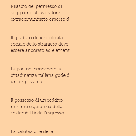
Rilascio del permesso di
soggiorno al lavoratore
extracomunitario emerso dal
lavoro irregolare: inam
Il giudizio di pericolosità
sociale dello straniero deve
essere ancorato ad elementi
di fatto suffic
La p.a. nel concedere la
cittadinanza italiana gode di
un'amplissima
discrezionalità (T.A.R. Laz
Il possesso di un reddito
minimo è garanzia della
sostenibilità dell'ingresso
dello straniero ne
La valutazione della