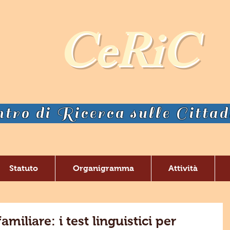
CeRiC
tro di Ricerca sulle Citta
Statuto
Organigramma
Attività
iliare: i test linguistici per