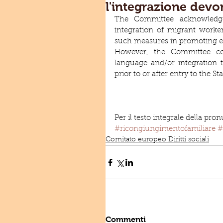
l'integrazione devon
The Committee acknowledge
integration of migrant worke
such measures in promoting e
However, the Committee con
language and/or integration 
prior to or after entry to the St
Per il testo integrale della pron
#ricongiungimentofamiliare
#
Comitato europeo Diritti sociali
Commenti