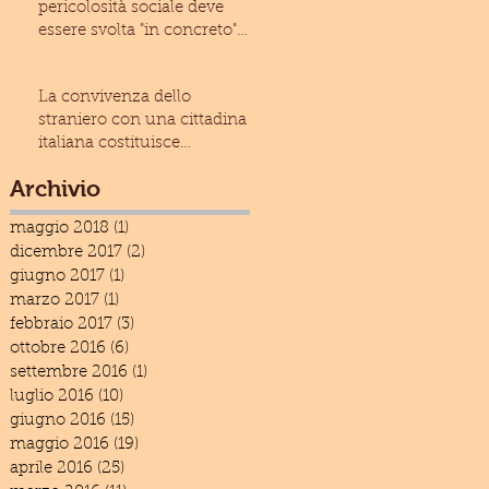
pericolosità sociale deve
essere svolta "in concreto"
(Cass. civ., Sez
La convivenza dello
straniero con una cittadina
italiana costituisce
condizione ostativa alla
Archivio
espuls
maggio 2018
(1)
1 post
dicembre 2017
(2)
2 post
giugno 2017
(1)
1 post
marzo 2017
(1)
1 post
febbraio 2017
(3)
3 post
ottobre 2016
(6)
6 post
settembre 2016
(1)
1 post
luglio 2016
(10)
10 post
giugno 2016
(15)
15 post
maggio 2016
(19)
19 post
aprile 2016
(25)
25 post