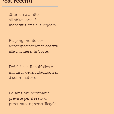
Post recenti
Stranieri e diritto
all'abitazione: è
incostituzionale la legge n.
13/2017 della Regione Liguria
Respingimento con
accompagnamento coattivo
alla frontiera: la Corte
costituzionale rivolge un
monito
Fedeltà alla Repubblica e
acquisto della cittadinanza: è
discriminatorio il
giuramento imposto allo
Le sanzioni pecuniarie
previste per il reato di
procurato ingresso illegale di
stranieri nel territo