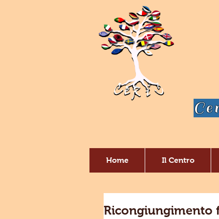
Cen
Home
Il Centro
Ricongiungimento fam