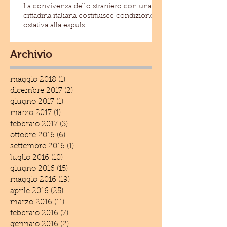
La convivenza dello straniero con una
cittadina italiana costituisce condizione
ostativa alla espuls
Archivio
maggio 2018
(1)
1 post
dicembre 2017
(2)
2 post
giugno 2017
(1)
1 post
marzo 2017
(1)
1 post
febbraio 2017
(3)
3 post
ottobre 2016
(6)
6 post
settembre 2016
(1)
1 post
luglio 2016
(10)
10 post
giugno 2016
(15)
15 post
maggio 2016
(19)
19 post
aprile 2016
(25)
25 post
marzo 2016
(11)
11 post
febbraio 2016
(7)
7 post
gennaio 2016
(2)
2 post