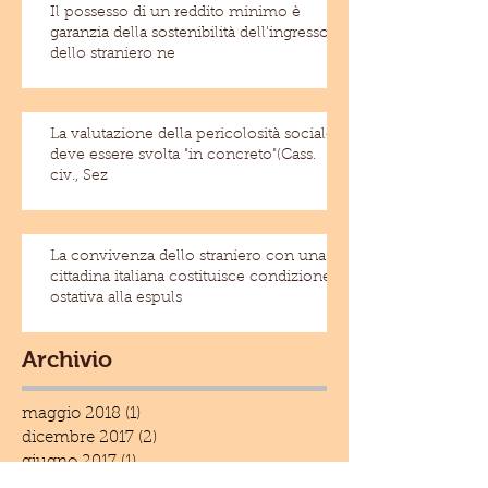
Il possesso di un reddito minimo è
garanzia della sostenibilità dell'ingresso
dello straniero ne
La valutazione della pericolosità sociale
deve essere svolta "in concreto"(Cass.
civ., Sez
La convivenza dello straniero con una
cittadina italiana costituisce condizione
ostativa alla espuls
Archivio
maggio 2018
(1)
1 post
dicembre 2017
(2)
2 post
giugno 2017
(1)
1 post
marzo 2017
(1)
1 post