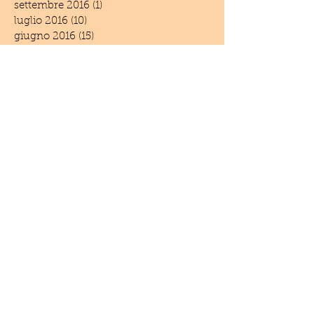
settembre 2016
(1)
1 post
luglio 2016
(10)
10 post
giugno 2016
(15)
15 post
maggio 2016
(19)
19 post
aprile 2016
(25)
25 post
marzo 2016
(11)
11 post
febbraio 2016
(7)
7 post
gennaio 2016
(2)
2 post
dicembre 2015
(3)
3 post
novembre 2015
(3)
3 post
settembre 2015
(3)
3 post
luglio 2015
(3)
3 post
giugno 2015
(4)
4 post
aprile 2015
(2)
2 post
marzo 2015
(4)
4 post
febbraio 2015
(1)
1 post
dicembre 2014
(6)
6 post
novembre 2014
(3)
3 post
settembre 2014
(1)
1 post
giugno 2014
(5)
5 post