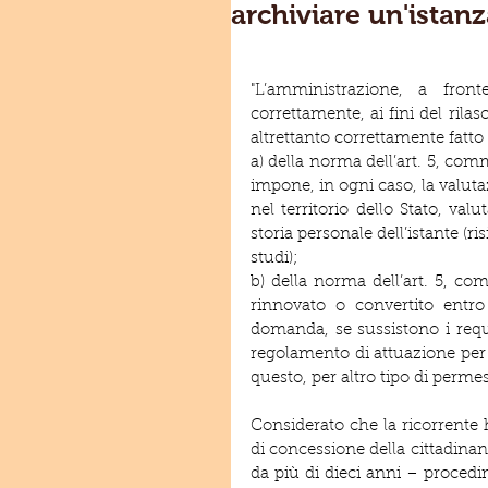
archiviare un'istan
"L’amministrazione, a front
correttamente, ai fini del rila
altrettanto correttamente fatto
a) della norma dell’art. 5, com
impone, in ogni caso, la valuta
nel territorio dello Stato, va
storia personale dell’istante (ris
studi);
b) della norma dell’art. 5, co
rinnovato o convertito entro 
domanda, se sussistono i requis
regolamento di attuazione per 
questo, per altro tipo di permes
Considerato che la ricorrente ha
di concessione della cittadinanza
da più di dieci anni – procedi