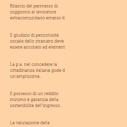
Rilascio del permesso di
soggiorno al lavoratore
extracomunitario emerso dal
lavoro irregolare: inam
Il giudizio di pericolosità
sociale dello straniero deve
essere ancorato ad elementi
di fatto suffic
La p.a. nel concedere la
cittadinanza italiana gode di
un'amplissima
discrezionalità (T.A.R. Laz
Il possesso di un reddito
minimo è garanzia della
sostenibilità dell'ingresso
dello straniero ne
La valutazione della