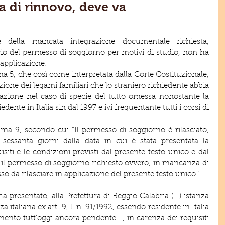
za di rinnovo, deve va
e della mancata integrazione documentale richiesta, 
scio del permesso di soggiorno per motivi di studio, non ha 
 applicazione:
ma 5, che così come interpretata dalla Corte Costituzionale, 
zione dei legami familiari che lo straniero richiedente abbia 
lutazione nel caso di specie del tutto omessa nonostante la 
iedente in Italia sin dal 1997 e ivi frequentante tutti i corsi di 
mma 9, secondo cui “Il permesso di soggiorno è rilasciato, 
sessanta giorni dalla data in cui è stata presentata la 
iti e le condizioni previsti dal presente testo unico e dal 
il permesso di soggiorno richiesto ovvero, in mancanza di 
so da rilasciare in applicazione del presente testo unico.”
 presentato, alla Prefettura di Reggio Calabria (...) istanza 
 italiana ex art. 9, l. n. 91/1992, essendo residente in Italia 
mento tutt’oggi ancora pendente -, in carenza dei requisiti 