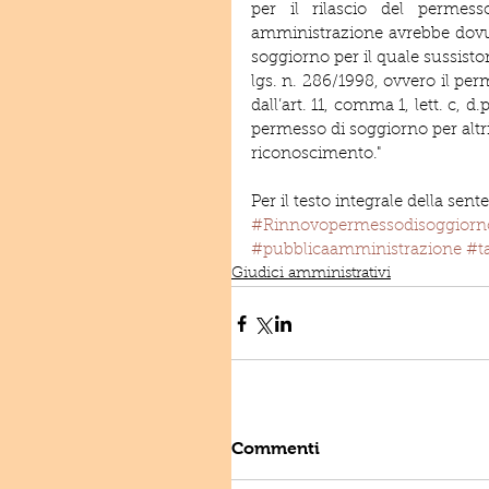
per il rilascio del permes
amministrazione avrebbe dovuto 
soggiorno per il quale sussistono
lgs. n. 286/1998, ovvero il per
dall’art. 11, comma 1, lett. c, d
permesso di soggiorno per altri
riconoscimento."
Per il testo integrale della sent
#Rinnovopermessodisoggiorn
#pubblicaamministrazione
#t
Giudici amministrativi
Commenti