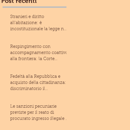
Post recenti
Stranieri e diritto
all'abitazione: è
incostituzionale la legge n.
13/2017 della Regione Liguria
Respingimento con
accompagnamento coattivo
alla frontiera: la Corte
costituzionale rivolge un
monito
Fedeltà alla Repubblica e
acquisto della cittadinanza: è
discriminatorio il
giuramento imposto allo
Le sanzioni pecuniarie
previste per il reato di
procurato ingresso illegale di
stranieri nel territo