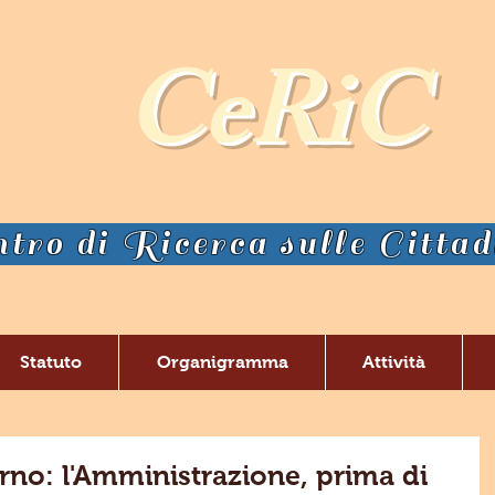
CeRiC
tro di Ricerca sulle Citta
Statuto
Organigramma
Attività
rno: l'Amministrazione, prima di