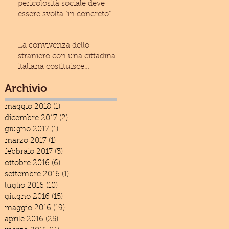
pericolosità sociale deve
essere svolta "in concreto"
(Cass. civ., Sez
La convivenza dello
straniero con una cittadina
italiana costituisce
condizione ostativa alla
Archivio
espuls
maggio 2018
(1)
1 post
dicembre 2017
(2)
2 post
giugno 2017
(1)
1 post
marzo 2017
(1)
1 post
febbraio 2017
(3)
3 post
ottobre 2016
(6)
6 post
settembre 2016
(1)
1 post
luglio 2016
(10)
10 post
giugno 2016
(15)
15 post
maggio 2016
(19)
19 post
aprile 2016
(25)
25 post