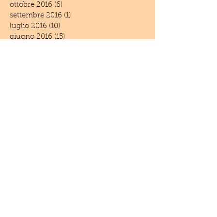
ottobre 2016
(6)
6 post
settembre 2016
(1)
1 post
luglio 2016
(10)
10 post
giugno 2016
(15)
15 post
maggio 2016
(19)
19 post
aprile 2016
(25)
25 post
marzo 2016
(11)
11 post
febbraio 2016
(7)
7 post
gennaio 2016
(2)
2 post
dicembre 2015
(3)
3 post
novembre 2015
(3)
3 post
settembre 2015
(3)
3 post
luglio 2015
(3)
3 post
giugno 2015
(4)
4 post
aprile 2015
(2)
2 post
marzo 2015
(4)
4 post
febbraio 2015
(1)
1 post
dicembre 2014
(6)
6 post
novembre 2014
(3)
3 post
settembre 2014
(1)
1 post