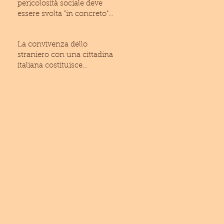
pericolosità sociale deve
essere svolta "in concreto"
(Cass. civ., Sez
La convivenza dello
straniero con una cittadina
italiana costituisce
condizione ostativa alla
espuls