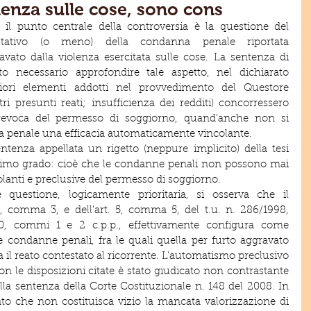
lenza sulle cose, sono cons
il punto centrale della controversia è la questione del 
ostativo (o meno) della condanna penale riportata 
ravato dalla violenza esercitata sulle cose. La sentenza di 
 necessario approfondire tale aspetto, nel dichiarato 
iori elementi addotti nel provvedimento del Questore 
tri presunti reati; insufficienza dei redditi) concorressero 
revoca del permesso di soggiorno, quand’anche non si 
na penale una efficacia automaticamente vincolante.
ntenza appellata un rigetto (neppure implicito) della tesi 
rimo grado: cioè che le condanne penali non possono mai 
olanti e preclusive del permesso di soggiorno.
questione, logicamente prioritaria, si osserva che il 
4, comma 3, e dell’art. 5, comma 5, del t.u. n. 286/1998, 
380, commi 1 e 2 c.p.p., effettivamente configura come 
e condanne penali, fra le quali quella per furto aggravato 
a il reato contestato al ricorrente. L’automatismo preclusivo 
on le disposizioni citate è stato giudicato non contrastante 
alla sentenza della Corte Costituzionale n. 148 del 2008. In 
ato che non costituisca vizio la mancata valorizzazione di 