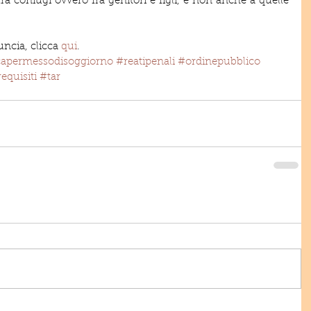
fra coniugi ovvero fra genitori e figli, e non anche a quelle 
uncia, clicca 
qui
. 
apermessodisoggiorno
#reatipenali
#ordinepubblico
equisiti
#tar