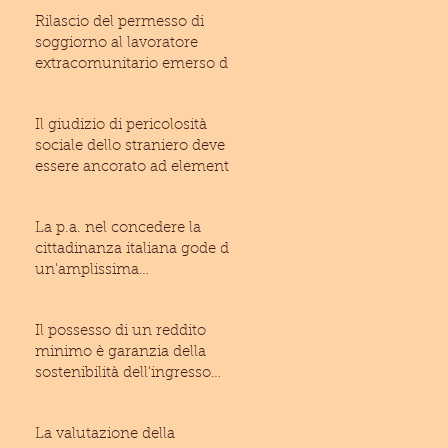
Rilascio del permesso di
soggiorno al lavoratore
extracomunitario emerso dal
lavoro irregolare: inam
Il giudizio di pericolosità
sociale dello straniero deve
essere ancorato ad elementi
di fatto suffic
La p.a. nel concedere la
cittadinanza italiana gode di
un'amplissima
discrezionalità (T.A.R. Laz
Il possesso di un reddito
minimo è garanzia della
sostenibilità dell'ingresso
dello straniero ne
La valutazione della