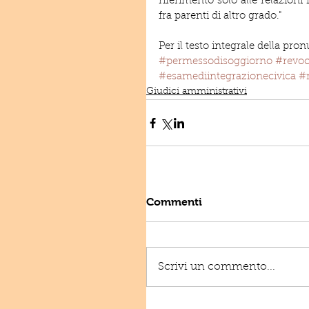
riferimento solo alle relazioni 
fra parenti di altro grado."
Per il testo integrale della pron
#permessodisoggiorno
#revoc
#esamediintegrazionecivica
#r
Giudici amministrativi
Commenti
Scrivi un commento...