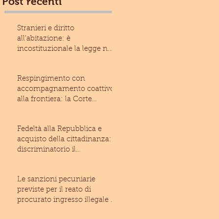
Post recenti
Stranieri e diritto
all'abitazione: è
incostituzionale la legge n.
13/2017 della Regione Liguria
Respingimento con
accompagnamento coattivo
alla frontiera: la Corte
costituzionale rivolge un
monito
Fedeltà alla Repubblica e
acquisto della cittadinanza: è
discriminatorio il
giuramento imposto allo
Le sanzioni pecuniarie
previste per il reato di
procurato ingresso illegale di
stranieri nel territo