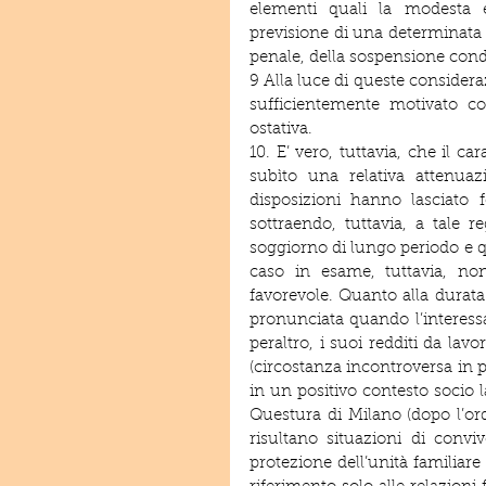
elementi quali la modesta en
previsione di una determinata 
penale, della sospensione cond
9 Alla luce di queste consider
sufficientemente motivato co
ostativa.
10. E’ vero, tuttavia, che il 
subìto una relativa attenuaz
disposizioni hanno lasciato f
sottraendo, tuttavia, a tale 
soggiorno di lungo periodo e que
caso in esame, tuttavia, non
favorevole. Quanto alla durata
pronunciata quando l’interessat
peraltro, i suoi redditi da lavo
(circostanza incontroversa in p
in un positivo contesto socio l
Questura di Milano (dopo l’or
risultano situazioni di convi
protezione dell’unità familiare 