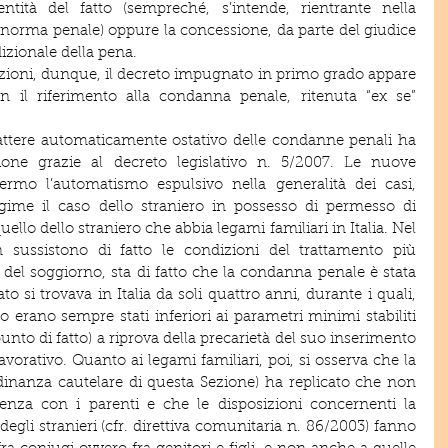
tità del fatto (sempreché, s’intende, rientrante nella 
norma penale) oppure la concessione, da parte del giudice 
izionale della pena.
azioni, dunque, il decreto impugnato in primo grado appare 
n il riferimento alla condanna penale, ritenuta “ex se” 
carattere automaticamente ostativo delle condanne penali ha 
ione grazie al decreto legislativo n. 5/2007. Le nuove 
ermo l’automatismo espulsivo nella generalità dei casi, 
regime il caso dello straniero in possesso di permesso di 
llo dello straniero che abbia legami familiari in Italia. Nel 
 sussistono di fatto le condizioni del trattamento più 
 del soggiorno, sta di fatto che la condanna penale è stata 
o si trovava in Italia da soli quattro anni, durante i quali, 
ro erano sempre stati inferiori ai parametri minimi stabiliti 
unto di fatto) a riprova della precarietà del suo inserimento 
avorativo. Quanto ai legami familiari, poi, si osserva che la 
dinanza cautelare di questa Sezione) ha replicato che non 
venza con i parenti e che le disposizioni concernenti la 
degli stranieri (cfr. direttiva comunitaria n. 86/2003) fanno 