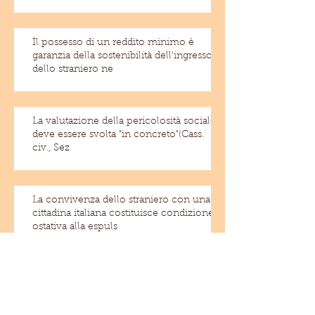
Il possesso di un reddito minimo è
garanzia della sostenibilità dell'ingresso
dello straniero ne
La valutazione della pericolosità sociale
deve essere svolta "in concreto"(Cass.
civ., Sez
La convivenza dello straniero con una
cittadina italiana costituisce condizione
ostativa alla espuls
Archivio
maggio 2018
(1)
1 post