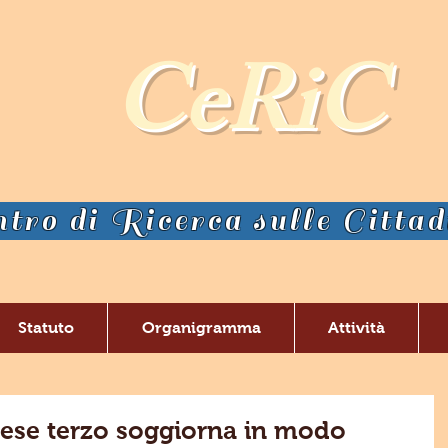
CeRiC
tro di Ricerca sulle Citta
Statuto
Organigramma
Attività
paese terzo soggiorna in modo