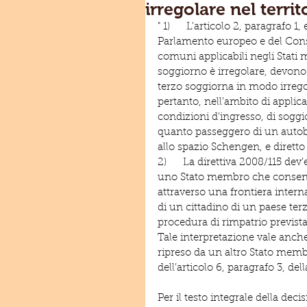
irregolare nel terr
" 1)      L’articolo 2, paragrafo 1
Parlamento europeo e del Cons
comuni applicabili negli Stati me
soggiorno è irregolare, devono 
terzo soggiorna in modo irrego
pertanto, nell’ambito di applica
condizioni d’ingresso, di soggi
quanto passeggero di un autob
allo spazio Schengen, e diretto
2)      La direttiva 2008/115 de
uno Stato membro che consenta
attraverso una frontiera interna
di un cittadino di un paese ter
procedura di rimpatrio prevista 
Tale interpretazione vale anche
ripreso da un altro Stato membr
dell’articolo 6, paragrafo 3, de
Per il testo integrale della deci