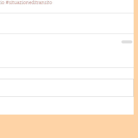
io
#situazioneditransito