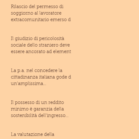
Rilascio del permesso di
soggiorno al lavoratore
extracomunitario emerso dal
lavoro irregolare: inam
Il giudizio di pericolosità
sociale dello straniero deve
essere ancorato ad elementi
di fatto suffic
La p.a. nel concedere la
cittadinanza italiana gode di
un'amplissima
discrezionalità (T.A.R. Laz
Il possesso di un reddito
minimo è garanzia della
sostenibilità dell'ingresso
dello straniero ne
La valutazione della