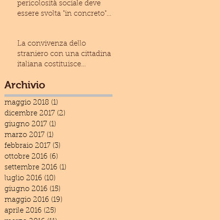
pericolosità sociale deve
essere svolta "in concreto"
(Cass. civ., Sez
La convivenza dello
straniero con una cittadina
italiana costituisce
condizione ostativa alla
Archivio
espuls
maggio 2018
(1)
1 post
dicembre 2017
(2)
2 post
giugno 2017
(1)
1 post
marzo 2017
(1)
1 post
febbraio 2017
(3)
3 post
ottobre 2016
(6)
6 post
settembre 2016
(1)
1 post
luglio 2016
(10)
10 post
giugno 2016
(15)
15 post
maggio 2016
(19)
19 post
aprile 2016
(25)
25 post