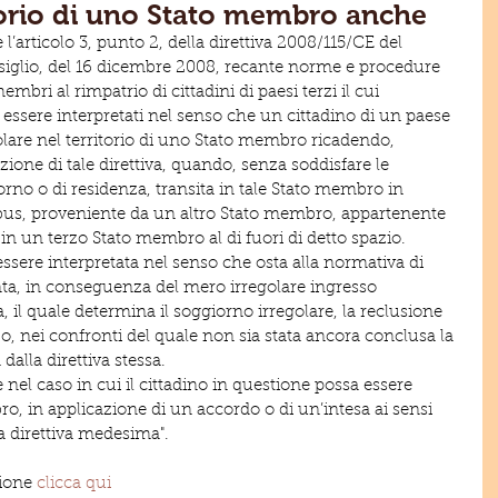
itorio di uno Stato membro anche
, e l’articolo 3, punto 2, della direttiva 2008/115/CE del 
iglio, del 16 dicembre 2008, recante norme e procedure 
mbri al rimpatrio di cittadini di paesi terzi il cui 
essere interpretati nel senso che un cittadino di un paese 
lare nel territorio di uno Stato membro ricadendo, 
zione di tale direttiva, quando, senza soddisfare le 
orno o di residenza, transita in tale Stato membro in 
us, proveniente da un altro Stato membro, appartenente 
 in un terzo Stato membro al di fuori di detto spazio.
v’essere interpretata nel senso che osta alla normativa di 
, in conseguenza del mero irregolare ingresso 
, il quale determina il soggiorno irregolare, la reclusione 
zo, nei confronti del quale non sia stata ancora conclusa la 
dalla direttiva stessa.
 nel caso in cui il cittadino in questione possa essere 
o, in applicazione di un accordo o di un’intesa ai sensi 
lla direttiva medesima".
sione 
clicca qui