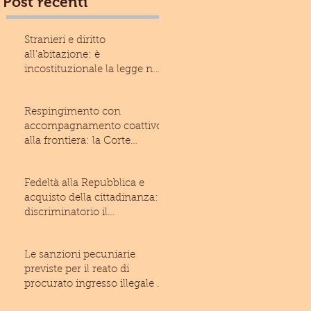
Post recenti
Stranieri e diritto
all'abitazione: è
incostituzionale la legge n.
13/2017 della Regione Liguria
Respingimento con
accompagnamento coattivo
alla frontiera: la Corte
costituzionale rivolge un
monito
Fedeltà alla Repubblica e
acquisto della cittadinanza: è
discriminatorio il
giuramento imposto allo
Le sanzioni pecuniarie
previste per il reato di
procurato ingresso illegale di
stranieri nel territo