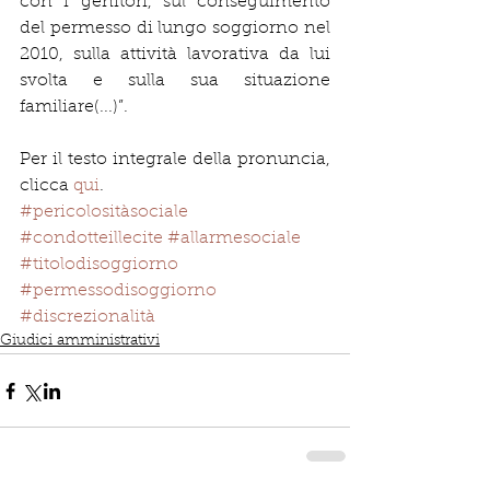
con i genitori, sul conseguimento 
del permesso di lungo soggiorno nel 
2010, sulla attività lavorativa da lui 
svolta e sulla sua situazione 
familiare(...)”. 
Per il testo integrale della pronuncia, 
clicca 
qui
. 
#pericolositàsociale
#condotteillecite
#allarmesociale
#titolodisoggiorno
#permessodisoggiorno
#discrezionalità
Giudici amministrativi